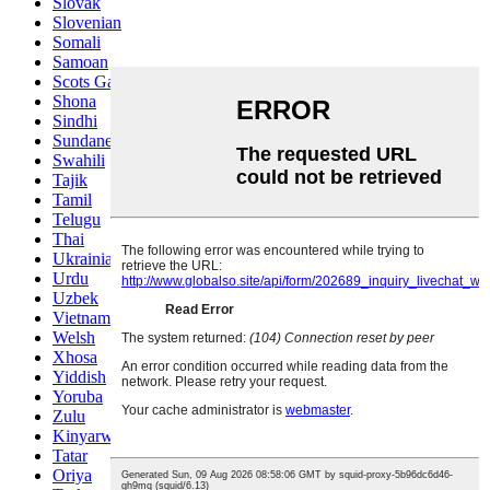
Slovak
Slovenian
Somali
Samoan
Scots Gaelic
Shona
Sindhi
Sundanese
Swahili
Tajik
Tamil
Telugu
Thai
Ukrainian
Urdu
Uzbek
Vietnamese
Welsh
Xhosa
Yiddish
Yoruba
Zulu
Kinyarwanda
Tatar
Oriya