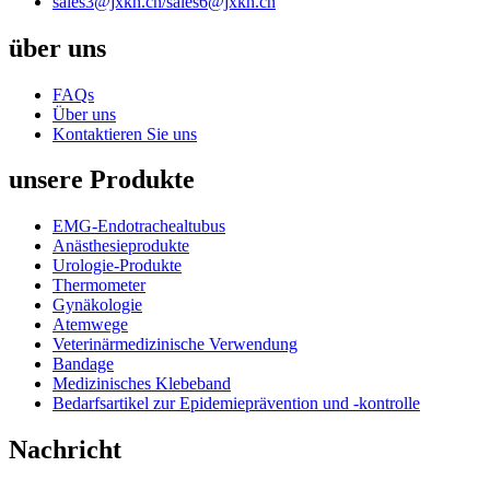
sales3@jxkh.cn/
sales6@jxkh.cn
über uns
FAQs
Über uns
Kontaktieren Sie uns
unsere Produkte
EMG-Endotrachealtubus
Anästhesieprodukte
Urologie-Produkte
Thermometer
Gynäkologie
Atemwege
Veterinärmedizinische Verwendung
Bandage
Medizinisches Klebeband
Bedarfsartikel zur Epidemieprävention und -kontrolle
Nachricht