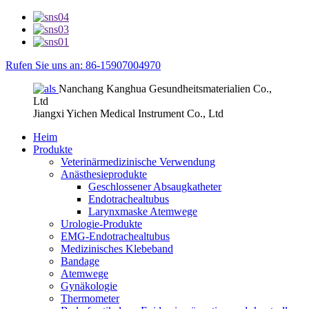
Rufen Sie uns an: 86-15907004970
Nanchang Kanghua Gesundheitsmaterialien Co.,
Ltd
Jiangxi Yichen Medical Instrument Co., Ltd
Heim
Produkte
Veterinärmedizinische Verwendung
Anästhesieprodukte
Geschlossener Absaugkatheter
Endotrachealtubus
Larynxmaske Atemwege
Urologie-Produkte
EMG-Endotrachealtubus
Medizinisches Klebeband
Bandage
Atemwege
Gynäkologie
Thermometer