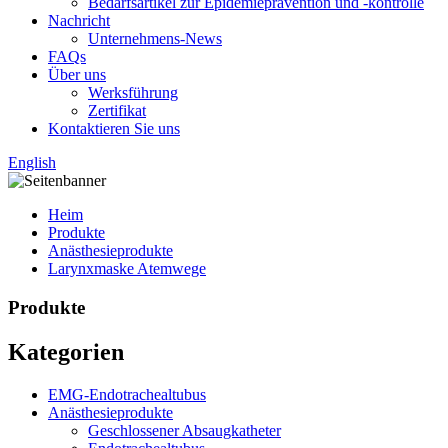
Bedarfsartikel zur Epidemieprävention und -kontrolle
Nachricht
Unternehmens-News
FAQs
Über uns
Werksführung
Zertifikat
Kontaktieren Sie uns
English
Heim
Produkte
Anästhesieprodukte
Larynxmaske Atemwege
Produkte
Kategorien
EMG-Endotrachealtubus
Anästhesieprodukte
Geschlossener Absaugkatheter