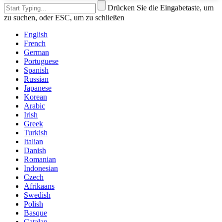
Drücken Sie die Eingabetaste, um
zu suchen, oder ESC, um zu schließen
English
French
German
Portuguese
Spanish
Russian
Japanese
Korean
Arabic
Irish
Greek
Turkish
Italian
Danish
Romanian
Indonesian
Czech
Afrikaans
Swedish
Polish
Basque
Catalan