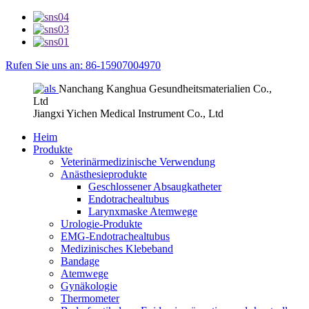
Rufen Sie uns an: 86-15907004970
Nanchang Kanghua Gesundheitsmaterialien Co.,
Ltd
Jiangxi Yichen Medical Instrument Co., Ltd
Heim
Produkte
Veterinärmedizinische Verwendung
Anästhesieprodukte
Geschlossener Absaugkatheter
Endotrachealtubus
Larynxmaske Atemwege
Urologie-Produkte
EMG-Endotrachealtubus
Medizinisches Klebeband
Bandage
Atemwege
Gynäkologie
Thermometer