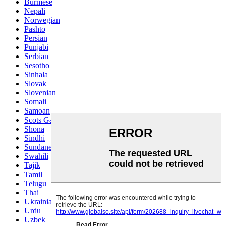
Burmese
Nepali
Norwegian
Pashto
Persian
Punjabi
Serbian
Sesotho
Sinhala
Slovak
Slovenian
Somali
Samoan
Scots Gaelic
Shona
Sindhi
Sundanese
Swahili
Tajik
Tamil
Telugu
Thai
Ukrainian
Urdu
Uzbek