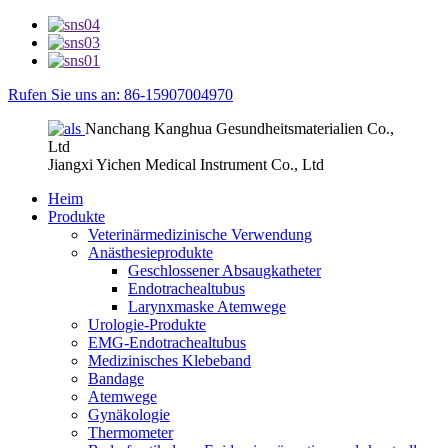
Rufen Sie uns an: 86-15907004970
Nanchang Kanghua Gesundheitsmaterialien Co.,
Ltd
Jiangxi Yichen Medical Instrument Co., Ltd
Heim
Produkte
Veterinärmedizinische Verwendung
Anästhesieprodukte
Geschlossener Absaugkatheter
Endotrachealtubus
Larynxmaske Atemwege
Urologie-Produkte
EMG-Endotrachealtubus
Medizinisches Klebeband
Bandage
Atemwege
Gynäkologie
Thermometer