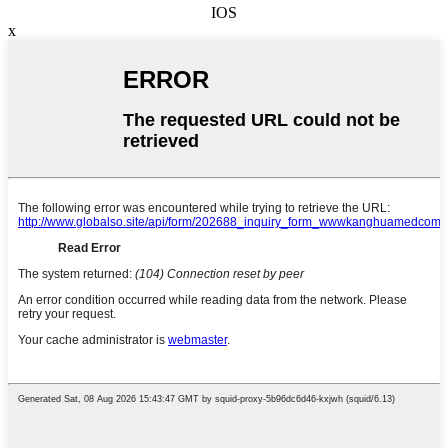
IOS
x