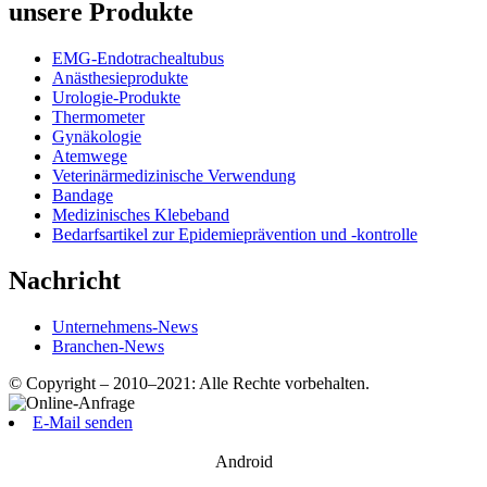
unsere Produkte
EMG-Endotrachealtubus
Anästhesieprodukte
Urologie-Produkte
Thermometer
Gynäkologie
Atemwege
Veterinärmedizinische Verwendung
Bandage
Medizinisches Klebeband
Bedarfsartikel zur Epidemieprävention und -kontrolle
Nachricht
Unternehmens-News
Branchen-News
© Copyright – 2010–2021: Alle Rechte vorbehalten.
E-Mail senden
Android