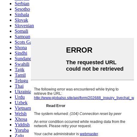
Serbian
Sesotho
Sinhala
Slovak
Slovenian
Somali
Samoan
Scots Gaelic
Shona
Sindhi
Sundanese
Swahili
Tajik
Tamil
Telugu
Thai
Ukrainian
Urdu
Uzbek
Vietnamese
Welsh
Xhosa
Yiddish
Yoruba
Zulu