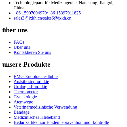
Technologiepark für Medizingeräte, Nanchang, Jiangxi,
China
+86 15907004970/
+86 15397911825
sales3@jxkh.cn/
sales6@jxkh.cn
über uns
FAQs
Über uns
Kontaktieren Sie uns
unsere Produkte
EMG-Endotrachealtubus
Anästhesieprodukte
Urologie-Produkte
Thermometer
Gynäkologie
Atemwege
Veterinärmedizinische Verwendung
Bandage
Medizinisches Klebeband
Bedarfsartikel zur Epidemieprävention und -kontrolle