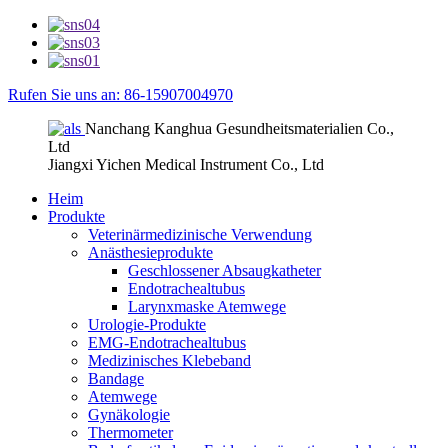
Rufen Sie uns an: 86-15907004970
Nanchang Kanghua Gesundheitsmaterialien Co.,
Ltd
Jiangxi Yichen Medical Instrument Co., Ltd
Heim
Produkte
Veterinärmedizinische Verwendung
Anästhesieprodukte
Geschlossener Absaugkatheter
Endotrachealtubus
Larynxmaske Atemwege
Urologie-Produkte
EMG-Endotrachealtubus
Medizinisches Klebeband
Bandage
Atemwege
Gynäkologie
Thermometer