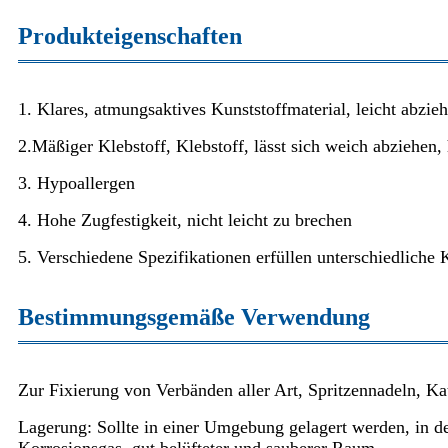
Produkteigenschaften
1. Klares, atmungsaktives Kunststoffmaterial, leicht abzieh
2.Mäßiger Klebstoff, Klebstoff, lässt sich weich abziehen, 
3. Hypoallergen
4. Hohe Zugfestigkeit, nicht leicht zu brechen
5. Verschiedene Spezifikationen erfüllen unterschiedliche
Bestimmungsgemäße Verwendung
Zur Fixierung von Verbänden aller Art, Spritzennadeln, Kat
Lagerung: Sollte in einer Umgebung gelagert werden, in der
Korrosionsgas, gut belüfteter und sauberer Raum.