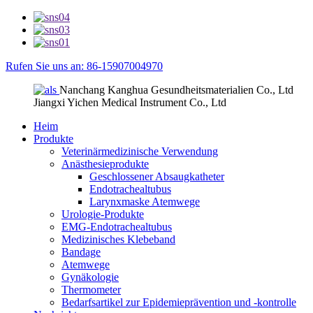
Rufen Sie uns an: 86-15907004970
Nanchang Kanghua Gesundheitsmaterialien Co., Ltd
Jiangxi Yichen Medical Instrument Co., Ltd
Heim
Produkte
Veterinärmedizinische Verwendung
Anästhesieprodukte
Geschlossener Absaugkatheter
Endotrachealtubus
Larynxmaske Atemwege
Urologie-Produkte
EMG-Endotrachealtubus
Medizinisches Klebeband
Bandage
Atemwege
Gynäkologie
Thermometer
Bedarfsartikel zur Epidemieprävention und -kontrolle