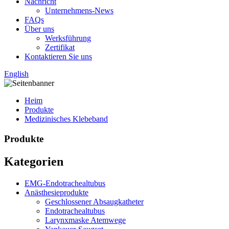
Nachricht
Unternehmens-News
FAQs
Über uns
Werksführung
Zertifikat
Kontaktieren Sie uns
English
Heim
Produkte
Medizinisches Klebeband
Produkte
Kategorien
EMG-Endotrachealtubus
Anästhesieprodukte
Geschlossener Absaugkatheter
Endotrachealtubus
Larynxmaske Atemwege