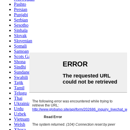
Pashto
Persian
Punjabi
Serbian
Sesotho
Sinhala
Slovak
Slovenian
Somali
Samoan
Scots Gaelic
Shona
Sindhi
Sundanese
Swahili
Tajik
Tamil
Telugu
Thai
Ukrainian
Urdu
Uzbek
Vietnamese
Welsh
Xhosa