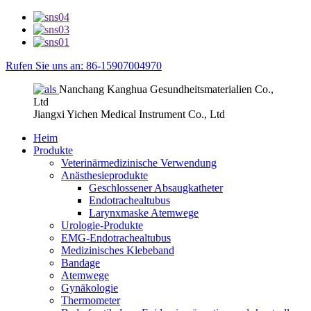
Rufen Sie uns an: 86-15907004970
Nanchang Kanghua Gesundheitsmaterialien Co.,
Ltd
Jiangxi Yichen Medical Instrument Co., Ltd
Heim
Produkte
Veterinärmedizinische Verwendung
Anästhesieprodukte
Geschlossener Absaugkatheter
Endotrachealtubus
Larynxmaske Atemwege
Urologie-Produkte
EMG-Endotrachealtubus
Medizinisches Klebeband
Bandage
Atemwege
Gynäkologie
Thermometer