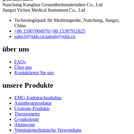
Nanchang Kanghua Gesundheitsmaterialien Co., Ltd
Jiangxi Yichen Medical Instrument Co., Ltd
Technologiepark für Medizingeräte, Nanchang, Jiangxi,
China
+86 15907004970/
+86 15397911825
sales3@jxkh.cn/
sales6@jxkh.cn
über uns
FAQs
Über uns
Kontaktieren Sie uns
unsere Produkte
EMG-Endotrachealtubus
Anästhesieprodukte
Urologie-Produkte
Thermometer
Gynäkologie
Atemwege
Veterinärmedizinische Verwendung