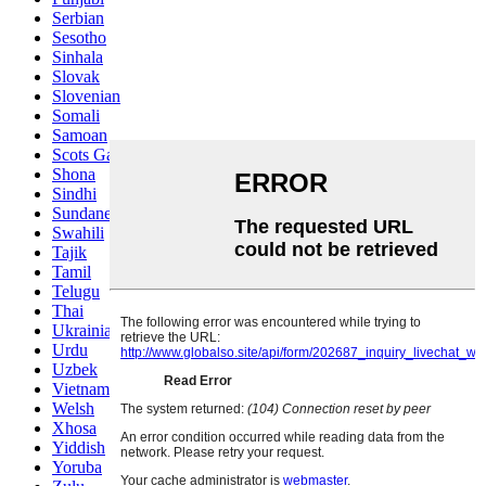
Serbian
Sesotho
Sinhala
Slovak
Slovenian
Somali
Samoan
Scots Gaelic
Shona
Sindhi
Sundanese
Swahili
Tajik
Tamil
Telugu
Thai
Ukrainian
Urdu
Uzbek
Vietnamese
Welsh
Xhosa
Yiddish
Yoruba