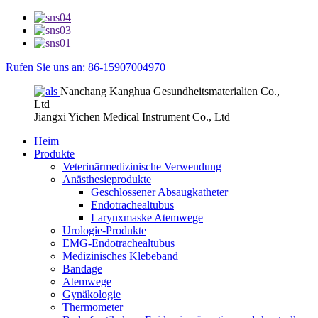
Rufen Sie uns an: 86-15907004970
Nanchang Kanghua Gesundheitsmaterialien Co.,
Ltd
Jiangxi Yichen Medical Instrument Co., Ltd
Heim
Produkte
Veterinärmedizinische Verwendung
Anästhesieprodukte
Geschlossener Absaugkatheter
Endotrachealtubus
Larynxmaske Atemwege
Urologie-Produkte
EMG-Endotrachealtubus
Medizinisches Klebeband
Bandage
Atemwege
Gynäkologie
Thermometer