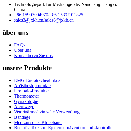
Technologiepark für Medizingeräte, Nanchang, Jiangxi,
China
+86 15907004970/
+86 15397911825
sales3@jxkh.cn/
sales6@jxkh.cn
über uns
FAQs
Über uns
Kontaktieren Sie uns
unsere Produkte
EMG-Endotrachealtubus
Anästhesieprodukte
Urologie-Produkte
Thermometer
Gynäkologie
Atemwege
Veterinärmedizinische Verwendung
Bandage
Medizinisches Klebeband
Bedarfsartikel zur Epidemieprävention und -kontrolle