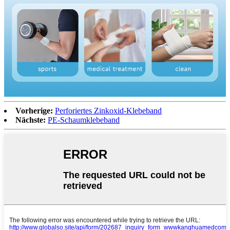
Vorherige:
Perforiertes Zinkoxid-Klebeband
Nächste:
PE-Schaumklebeband