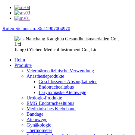
Rufen Sie uns an: 86-15907004970
Nanchang Kanghua Gesundheitsmaterialien Co.,
Ltd
Jiangxi Yichen Medical Instrument Co., Ltd
Heim
Produkte
Veterinärmedizinische Verwendung
Anästhesieprodukte
Geschlossener Absaugkatheter
Endotrachealtubus
Larynxmaske Atemwege
Urologie-Produkte
EMG-Endotrachealtubus
Medizinisches Klebeband
Bandage
Atemwege
Gynäkologie
Thermometer