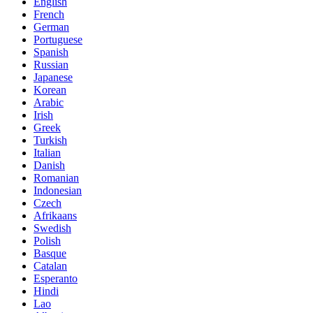
English
French
German
Portuguese
Spanish
Russian
Japanese
Korean
Arabic
Irish
Greek
Turkish
Italian
Danish
Romanian
Indonesian
Czech
Afrikaans
Swedish
Polish
Basque
Catalan
Esperanto
Hindi
Lao