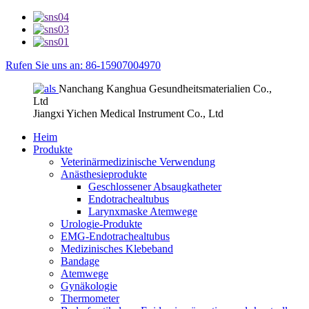
Rufen Sie uns an: 86-15907004970
Nanchang Kanghua Gesundheitsmaterialien Co.,
Ltd
Jiangxi Yichen Medical Instrument Co., Ltd
Heim
Produkte
Veterinärmedizinische Verwendung
Anästhesieprodukte
Geschlossener Absaugkatheter
Endotrachealtubus
Larynxmaske Atemwege
Urologie-Produkte
EMG-Endotrachealtubus
Medizinisches Klebeband
Bandage
Atemwege
Gynäkologie
Thermometer